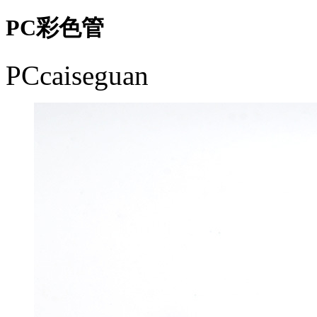
PC彩色管
PCcaiseguan